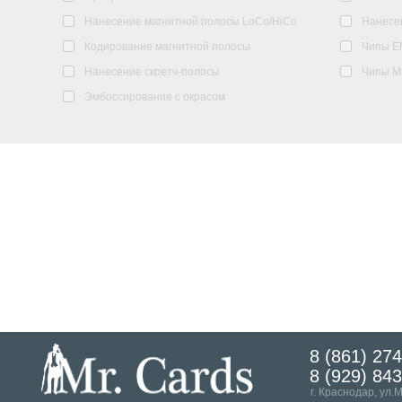
Нанесение магнитной полосы LoCo/HiCo
Нанесе
Кодирование магнитной полосы
Чипы E
Нанесение скретч-полосы
Чипы M
Эмбоссирование с окрасом
8 (861) 27
8 (929) 84
г. Краснодар, ул.