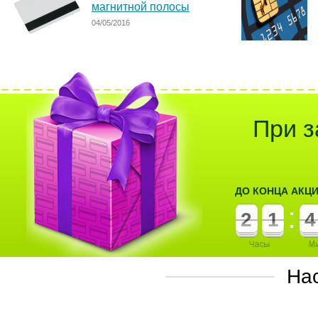
магнитной полосы
04/05/2016
При з
ДО КОНЦА АКЦ
2
1
На