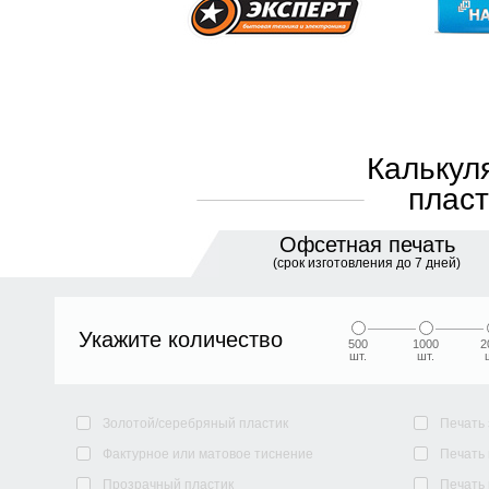
Калькул
пласт
Офсетная печать
(срок изготовления до 7 дней)
Укажите количество
500
1000
2
шт.
шт.
Золотой/серебряный пластик
Печать
Фактурное или матовое тиснение
Печать
Прозрачный пластик
Печать